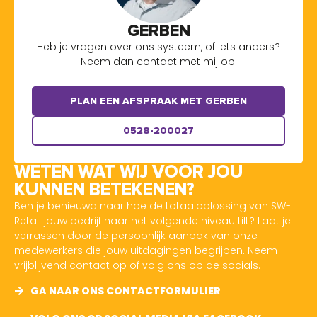
GERBEN
Heb je vragen over ons systeem, of iets anders?
Neem dan contact met mij op.
PLAN EEN AFSPRAAK MET GERBEN
0528-200027
WETEN WAT WIJ VOOR JOU
KUNNEN BETEKENEN?
Ben je benieuwd naar hoe de totaaloplossing van SW-
Retail jouw bedrijf naar het volgende niveau tilt? Laat je
verrassen door de persoonlijk aanpak van onze
medewerkers die jouw uitdagingen begrijpen. Neem
vrijblijvend contact op of volg ons op de socials.
GA NAAR ONS CONTACTFORMULIER