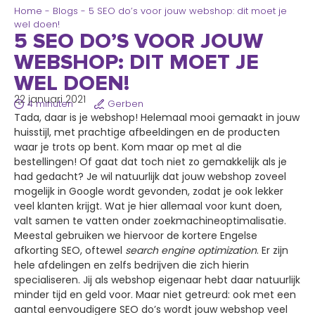
Home
-
Blogs
-
5 SEO do’s voor jouw webshop: dit moet je
wel doen!
5 SEO DO’S VOOR JOUW
WEBSHOP: DIT MOET JE
WEL DOEN!
22 januari 2021
4 minuten
Gerben
Tada, daar is je webshop! Helemaal mooi gemaakt in jouw
huisstijl, met prachtige afbeeldingen en de producten
waar je trots op bent. Kom maar op met al die
bestellingen! Of gaat dat toch niet zo gemakkelijk als je
had gedacht? Je wil natuurlijk dat jouw webshop zoveel
mogelijk in Google wordt gevonden, zodat je ook lekker
veel klanten krijgt. Wat je hier allemaal voor kunt doen,
valt samen te vatten onder zoekmachineoptimalisatie.
Meestal gebruiken we hiervoor de kortere Engelse
afkorting SEO, oftewel
search engine optimization
. Er zijn
hele afdelingen en zelfs bedrijven die zich hierin
specialiseren. Jij als webshop eigenaar hebt daar natuurlijk
minder tijd en geld voor. Maar niet getreurd: ook met een
aantal eenvoudigere SEO do’s wordt jouw webshop veel