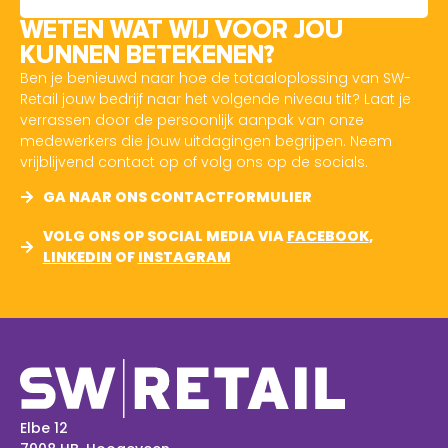
WETEN WAT WIJ VOOR JOU
KUNNEN BETEKENEN?
Ben je benieuwd naar hoe de totaaloplossing van SW-
Retail jouw bedrijf naar het volgende niveau tilt? Laat je
verrassen door de persoonlijk aanpak van onze
medewerkers die jouw uitdagingen begrijpen. Neem
vrijblijvend contact op of volg ons op de socials.
GA NAAR ONS CONTACTFORMULIER
VOLG ONS OP SOCIAL MEDIA VIA
FACEBOOK
,
LINKEDIN
OF
INSTAGRAM
Elbe 12