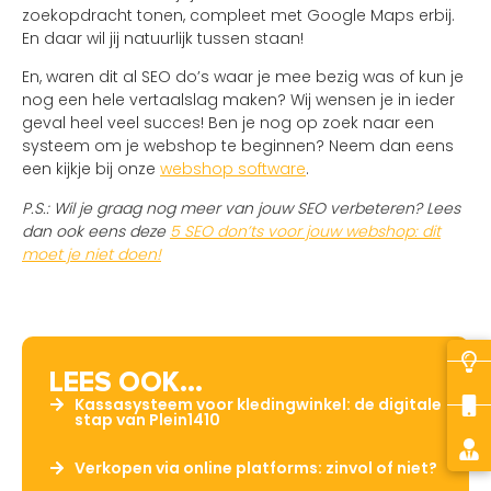
zoekopdracht tonen, compleet met Google Maps erbij.
En daar wil jij natuurlijk tussen staan!
En, waren dit al SEO do’s waar je mee bezig was of kun je
nog een hele vertaalslag maken? Wij wensen je in ieder
geval heel veel succes! Ben je nog op zoek naar een
systeem om je webshop te beginnen? Neem dan eens
een kijkje bij onze
webshop software
.
P.S.: Wil je graag nog meer van jouw SEO verbeteren? Lees
dan ook eens deze
5 SEO don’ts voor jouw webshop: dit
moet je niet doen!
LEES OOK...
Kassasysteem voor kledingwinkel: de digitale
stap van Plein1410
Verkopen via online platforms: zinvol of niet?