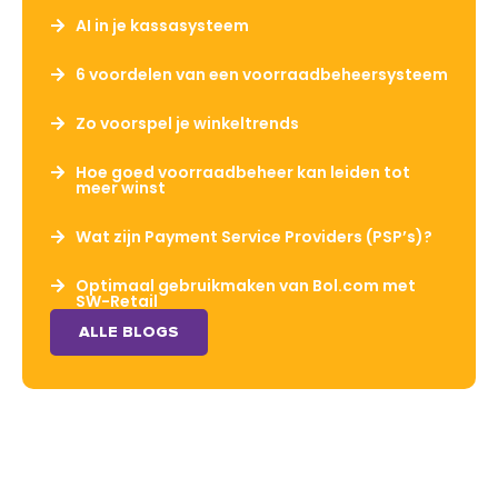
AI in je kassasysteem
6 voordelen van een voorraadbeheersysteem
Zo voorspel je winkeltrends
Hoe goed voorraadbeheer kan leiden tot
meer winst
Wat zijn Payment Service Providers (PSP’s)?
Optimaal gebruikmaken van Bol.com met
SW-Retail
ALLE BLOGS