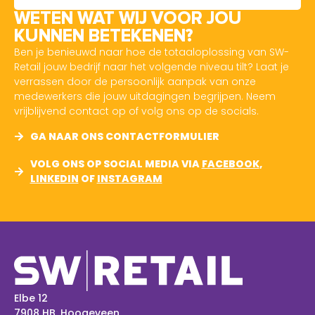
WETEN WAT WIJ VOOR JOU
KUNNEN BETEKENEN?
Ben je benieuwd naar hoe de totaaloplossing van SW-
Retail jouw bedrijf naar het volgende niveau tilt? Laat je
verrassen door de persoonlijk aanpak van onze
medewerkers die jouw uitdagingen begrijpen. Neem
vrijblijvend contact op of volg ons op de socials.
GA NAAR ONS CONTACTFORMULIER
VOLG ONS OP SOCIAL MEDIA VIA
FACEBOOK
,
LINKEDIN
OF
INSTAGRAM
Elbe 12
7908 HB, Hoogeveen