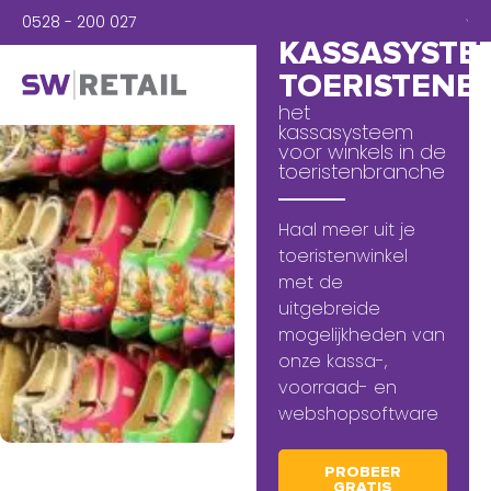
0528 - 200 027
Inloggen
KASSASYSTE
TOERISTENB
het
kassasysteem
voor winkels in de
toeristenbranche
Haal meer uit je
toeristenwinkel
met de
uitgebreide
mogelijkheden van
onze kassa-,
voorraad- en
webshopsoftware
PROBEER
GRATIS