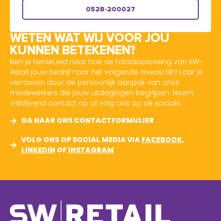
0528-200027
WETEN WAT WIJ VOOR JOU
KUNNEN BETEKENEN?
Ben je benieuwd naar hoe de totaaloplossing van SW-
Retail jouw bedrijf naar het volgende niveau tilt? Laat je
verrassen door de persoonlijk aanpak van onze
medewerkers die jouw uitdagingen begrijpen. Neem
vrijblijvend contact op of volg ons op de socials.
GA NAAR ONS CONTACTFORMULIER
VOLG ONS OP SOCIAL MEDIA VIA
FACEBOOK
,
LINKEDIN
OF
INSTAGRAM