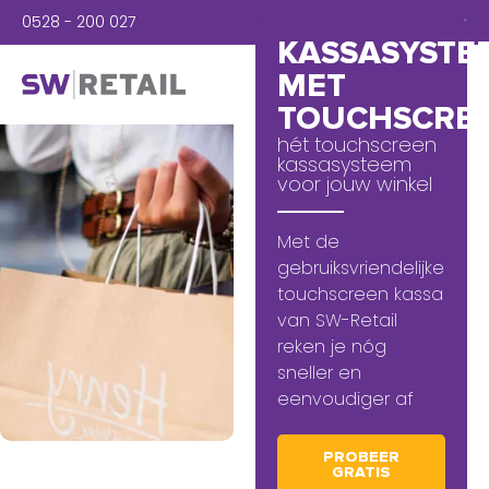
0528 - 200 027
Inloggen
KASSASYSTE
MET
TOUCHSCRE
hét touchscreen
kassasysteem
voor jouw winkel
Met de
gebruiksvriendelijke
touchscreen kassa
van SW-Retail
reken je nóg
sneller en
eenvoudiger af
PROBEER
GRATIS