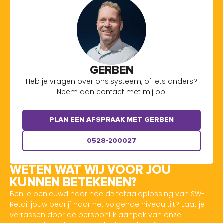
GERBEN
Heb je vragen over ons systeem, of iets anders?
Neem dan contact met mij op.
PLAN EEN AFSPRAAK MET GERBEN
0528-200027
WETEN WAT WIJ VOOR JOU
KUNNEN BETEKENEN?
Ben je benieuwd naar hoe de totaaloplossing van SW-
Retail jouw bedrijf naar het volgende niveau tilt? Laat je
verrassen door de persoonlijk aanpak van onze