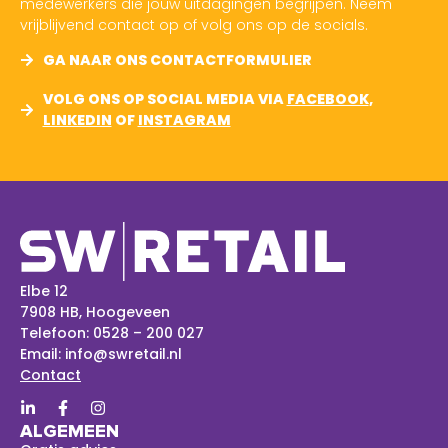
medewerkers die jouw uitdagingen begrijpen. Neem
vrijblijvend contact op of volg ons op de socials.
GA NAAR ONS CONTACTFORMULIER
VOLG ONS OP SOCIAL MEDIA VIA
FACEBOOK
,
LINKEDIN
OF
INSTAGRAM
Elbe 12
7908 HB, Hoogeveen
Telefoon:
0528 – 200 027
Email:
info@swretail.nl
Contact
ALGEMEEN