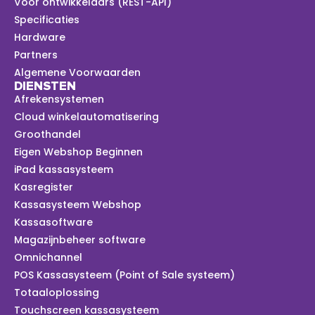
Voor ontwikkelaars (REST-API)
Specificaties
Hardware
Partners
Algemene Voorwaarden
DIENSTEN
Afrekensystemen
Cloud winkelautomatisering
Groothandel
Eigen Webshop Beginnen
iPad kassasysteem
Kasregister
Kassasysteem Webshop
Kassasoftware
Magazijnbeheer software
Omnichannel
POS Kassasysteem (Point of Sale systeem)
Totaaloplossing
Touchscreen kassasysteem