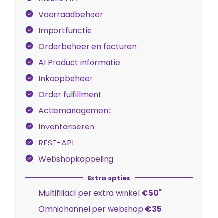
Voorraadbeheer
Importfunctie
Orderbeheer en facturen
AI Product informatie
Inkoopbeheer
Order fulfillment
Actiemanagement
Inventariseren
REST-API
Webshopkoppeling
*
Multifiliaal per extra winkel
€50
Omnichannel per webshop
€35