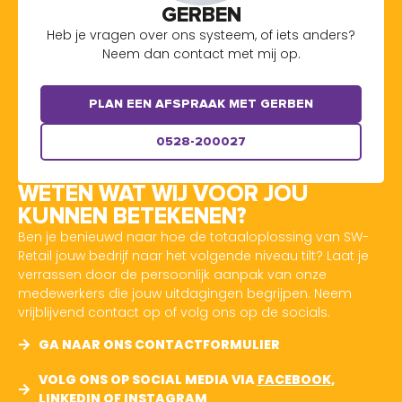
GERBEN
Heb je vragen over ons systeem, of iets anders?
Neem dan contact met mij op.
PLAN EEN AFSPRAAK MET GERBEN
0528-200027
WETEN WAT WIJ VOOR JOU
KUNNEN BETEKENEN?
Ben je benieuwd naar hoe de totaaloplossing van SW-
Retail jouw bedrijf naar het volgende niveau tilt? Laat je
verrassen door de persoonlijk aanpak van onze
medewerkers die jouw uitdagingen begrijpen. Neem
vrijblijvend contact op of volg ons op de socials.
GA NAAR ONS CONTACTFORMULIER
VOLG ONS OP SOCIAL MEDIA VIA
FACEBOOK
,
LINKEDIN
OF
INSTAGRAM