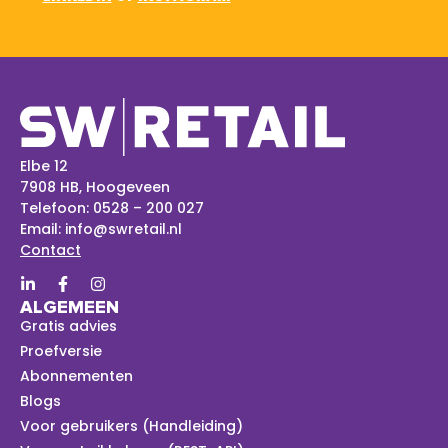
Elbe 12
7908 HB, Hoogeveen
Telefoon:
0528 – 200 027
Email:
info@swretail.nl
Contact
ALGEMEEN
Gratis advies
Proefversie
Abonnementen
Blogs
Voor gebruikers (Handleiding)