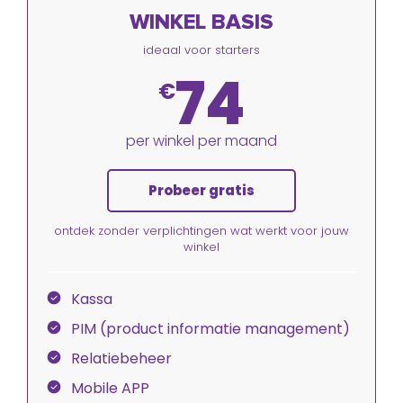
WINKEL BASIS
ideaal voor starters
74
€
per winkel per maand
Probeer gratis
ontdek zonder verplichtingen wat werkt voor jouw
winkel
Kassa
PIM (product informatie management)
Relatiebeheer
Mobile APP