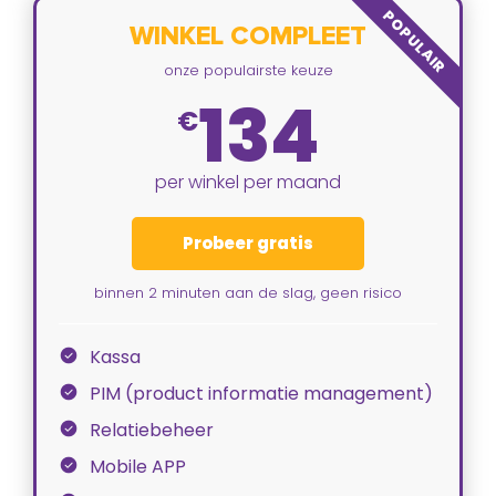
POPULAIR
WINKEL COMPLEET
onze populairste keuze
134
€
per winkel per maand
Probeer gratis
binnen 2 minuten aan de slag, geen risico
Kassa
PIM (product informatie management)
Relatiebeheer
Mobile APP