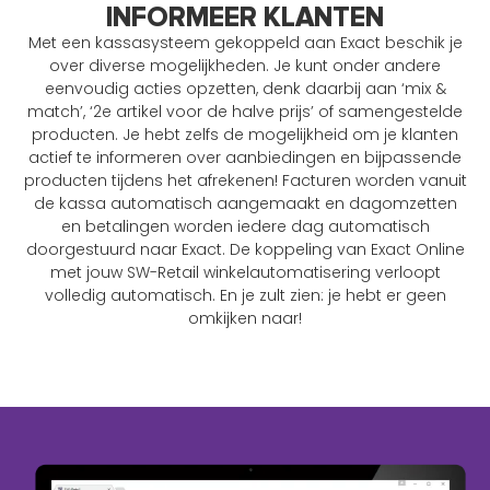
INFORMEER KLANTEN
Met een kassasysteem gekoppeld aan Exact beschik je
over diverse mogelijkheden. Je kunt onder andere
eenvoudig acties opzetten, denk daarbij aan ‘mix &
match’, ‘2e artikel voor de halve prijs’ of samengestelde
producten. Je hebt zelfs de mogelijkheid om je klanten
actief te informeren over aanbiedingen en bijpassende
producten tijdens het afrekenen! Facturen worden vanuit
de kassa automatisch aangemaakt en dagomzetten
en betalingen worden iedere dag automatisch
doorgestuurd naar Exact. De koppeling van Exact Online
met jouw SW-Retail winkelautomatisering verloopt
volledig automatisch. En je zult zien: je hebt er geen
omkijken naar!