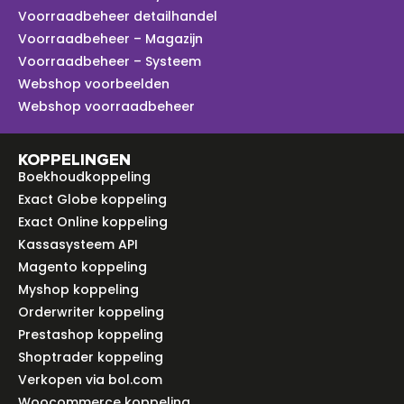
Voorraadbeheer detailhandel
Voorraadbeheer – Magazijn
Voorraadbeheer – Systeem
Webshop voorbeelden
Webshop voorraadbeheer
KOPPELINGEN
Boekhoudkoppeling
Exact Globe koppeling
Exact Online koppeling
Kassasysteem API
Magento koppeling
Myshop koppeling
Orderwriter koppeling
Prestashop koppeling
Shoptrader koppeling
Verkopen via bol.com
Woocommerce koppeling