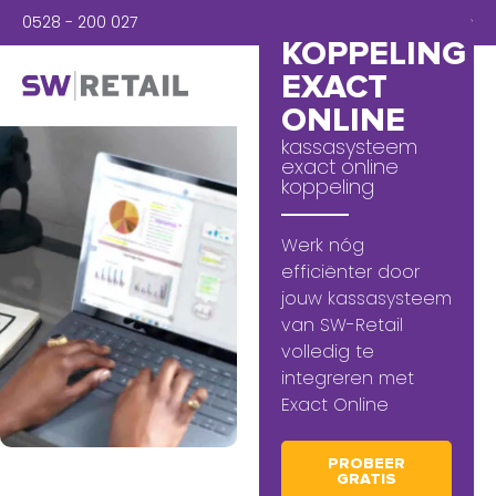
0528 - 200 027
Inloggen
KOPPELING
EXACT
ONLINE
kassasysteem
exact online
koppeling
Werk nóg
efficiënter door
jouw kassasysteem
van SW-Retail
volledig te
integreren met
Exact Online
PROBEER
GRATIS