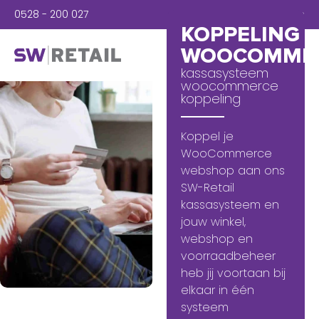
0528 - 200 027
Inloggen
KOPPELING
WOOCOMME
kassasysteem
woocommerce
koppeling
Koppel je
WooCommerce
webshop aan ons
SW-Retail
kassasysteem en
jouw winkel,
webshop en
voorraadbeheer
heb jij voortaan bij
elkaar in één
systeem