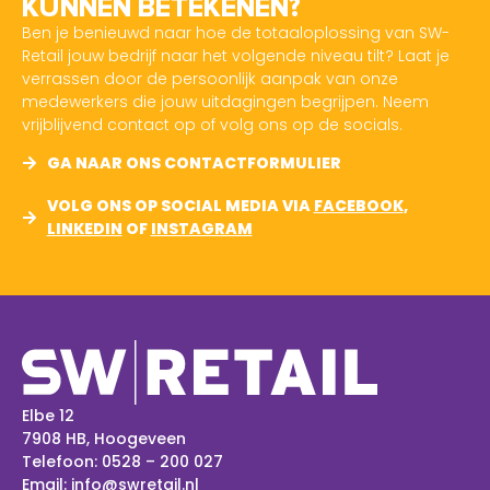
KUNNEN BETEKENEN?
Ben je benieuwd naar hoe de totaaloplossing van SW-
Retail jouw bedrijf naar het volgende niveau tilt? Laat je
verrassen door de persoonlijk aanpak van onze
medewerkers die jouw uitdagingen begrijpen. Neem
vrijblijvend contact op of volg ons op de socials.
GA NAAR ONS CONTACTFORMULIER
VOLG ONS OP SOCIAL MEDIA VIA
FACEBOOK
,
LINKEDIN
OF
INSTAGRAM
Elbe 12
7908 HB, Hoogeveen
Telefoon:
0528 – 200 027
Email:
info@swretail.nl