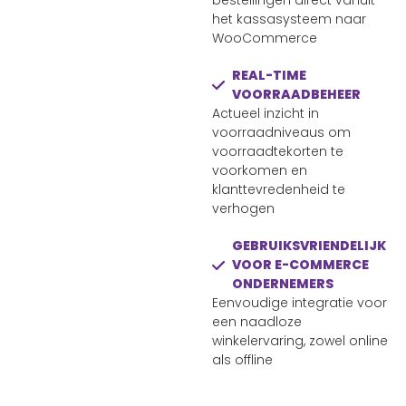
bestellingen direct vanuit
het kassasysteem naar
WooCommerce
REAL-TIME
VOORRAADBEHEER
Actueel inzicht in
voorraadniveaus om
voorraadtekorten te
voorkomen en
klanttevredenheid te
verhogen
GEBRUIKSVRIENDELIJK
VOOR E-COMMERCE
ONDERNEMERS
Eenvoudige integratie voor
een naadloze
winkelervaring, zowel online
als offline