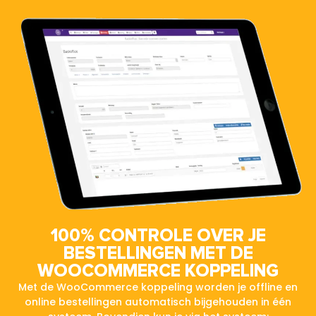
100% CONTROLE OVER JE
BESTELLINGEN MET DE
WOOCOMMERCE KOPPELING
Met de WooCommerce koppeling worden je offline en
online bestellingen automatisch bijgehouden in één